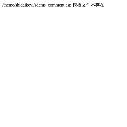
/theme/shidaikeyi/sdcms_comment.asp:模板文件不存在